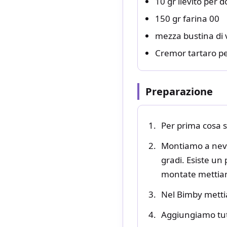
10 gr lievito per do
150 gr farina 00
mezza bustina di v
Cremor tartaro pe
Preparazione
Per prima cosa s
Montiamo a neve 
gradi. Esiste un
montate mettia
Nel Bimby metti
Aggiungiamo tutto