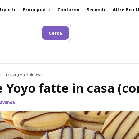
tipasti
Primi piatti
Contorno
Secondi
Altre Ricet
Cerca
 in casa (con il Bimby)
Yoyo fatte in casa (co
 Lavanda