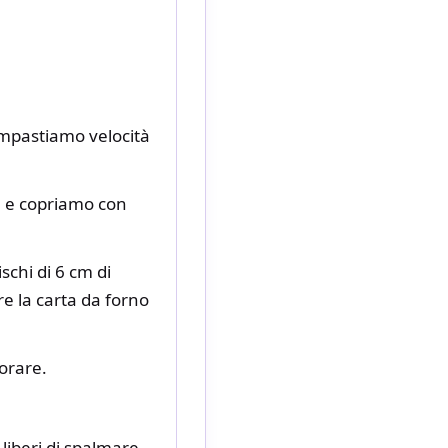
mpastiamo velocità
a e copriamo con
chi di 6 cm di
re la carta da forno
lorare.
liberi di spalmare