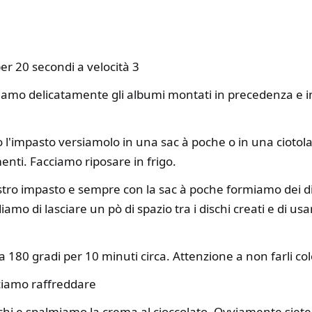
 20 secondi a velocità 3
amo delicatamente gli albumi montati in precedenza e i
 l'impasto versiamolo in una sac à poche o in una ciotol
menti. Facciamo riposare in frigo.
tro impasto e sempre con la sac à poche formiamo dei dis
amo di lasciare un pò di spazio tra i dischi creati e di usa
a 180 gradi per 10 minuti circa. Attenzione a non farli co
ciamo raffreddare
chi e spalmiamo la crema al cioccolato. Ovviamente siete 