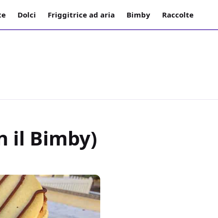
te
Dolci
Friggitrice ad aria
Bimby
Raccolte
n il Bimby)