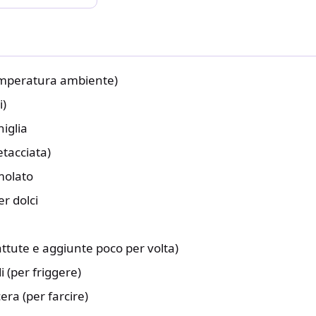
emperatura ambiente)
i)
niglia
etacciata)
molato
er dolci
ttute e aggiunte poco per volta)
di (per friggere)
era (per farcire)