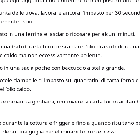
dopo ogni aggiunta fino a ottenere un composto morbido
unta delle uova, lavorare ancora l'impasto per 30 secondi
amente liscio.
sto in una terrina e lasciarlo riposare per alcuni minuti.
i quadrati di carta forno e scaldare l'olio di arachidi in u
ere caldo ma non eccessivamente bollente.
to in una sac à poche con beccuccio a stella grande.
ccole ciambelle di impasto sui quadratini di carta forno 
ll'olio caldo.
e iniziano a gonfiarsi, rimuovere la carta forno aiutand
e durante la cottura e friggerle fino a quando risultano b
rirle su una griglia per eliminare l'olio in eccesso.