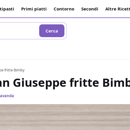
tipasti
Primi piatti
Contorno
Secondi
Altre Ricet
Cerca
e fritte Bimby
an Giuseppe fritte Bim
 Lavanda