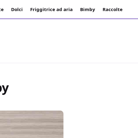
te
Dolci
Friggitrice ad aria
Bimby
Raccolte
by