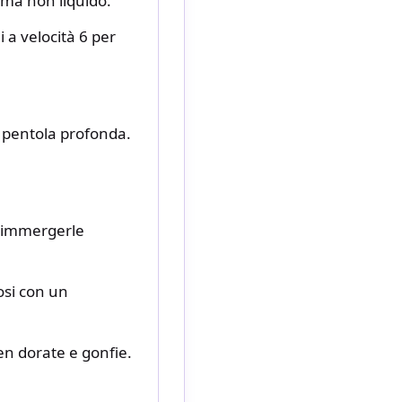
 ma non liquido.
 a velocità 6 per
na pentola profonda.
e immergerle
osi con un
en dorate e gonfie.