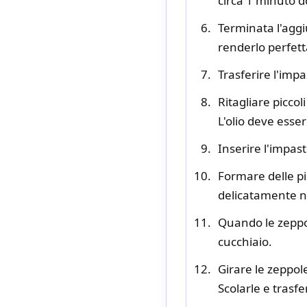
circa 1 minuto 
Terminata l'aggi
renderlo perfett
Trasferire l'impa
Ritagliare piccol
L'olio deve ess
Inserire l'impas
Formare delle pi
delicatamente ne
Quando le zeppol
cucchiaio.
Girare le zeppol
Scolarle e trasfe