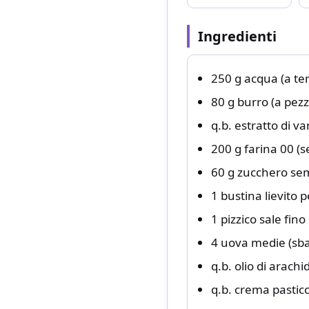
Ingredienti
250 g acqua (a t
80 g burro (a pezz
q.b. estratto di va
200 g farina 00 (s
60 g zucchero se
1 bustina lievito p
1 pizzico sale fino
4 uova medie (sba
q.b. olio di arachi
q.b. crema pasticc