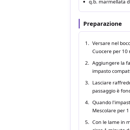
q.b. marmellata d
Preparazione
Versare nel bocca
Cuocere per 10 m
Aggiungere la fa
impasto compat
Lasciare raffred
passaggio è fon
Quando l'impasto 
Mescolare per 1 
Con le lame in m