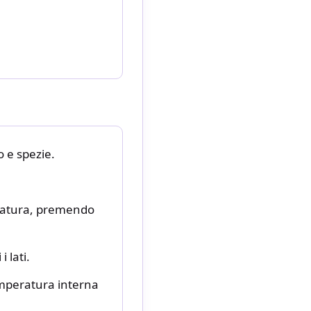
 e spezie.
anatura, premendo
 lati.
emperatura interna