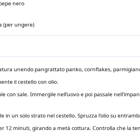
 pepe nero
va (per ungere)
atura unendo pangrattato panko, cornflakes, parmigiano
nte il cestello con olio.
ole con sale. Immergile nell’uovo e poi passale nell’imp
e in un solo strato nel cestello. Spruzza l’olio su entrambi i
er 12 minuti, girando a metà cottura. Controlla che la t