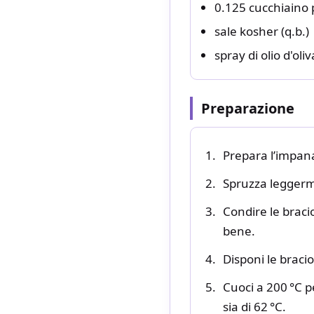
0.125 cucchiaino
sale kosher (q.b.)
spray di olio d'oli
Preparazione
Prepara l’impan
Spruzza leggerme
Condire le braci
bene.
Disponi le braciol
Cuoci a 200 °C p
sia di 62 °C.