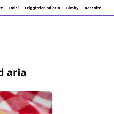
te
Dolci
Friggitrice ad aria
Bimby
Raccolte
d aria