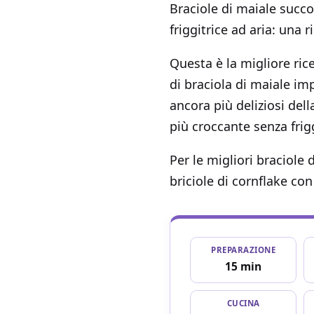
Braciole di maiale succos
friggitrice ad aria: una r
Questa è la migliore ric
di braciola di maiale imp
ancora più deliziosi del
più croccante senza frig
Per le migliori braciol
briciole di cornflake co
PREPARAZIONE
15 min
CUCINA