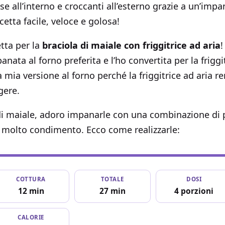
e all’interno e croccanti all’esterno grazie a un’impa
icetta facile, veloce e golosa!
etta per la
braciola di maiale con friggitrice ad aria
!
anata al forno preferita e l’ho convertita per la friggi
la mia versione al forno perché la friggitrice ad aria 
gere.
e di maiale, adoro impanarle con una combinazione di
n molto condimento. Ecco come realizzarle:
COTTURA
TOTALE
DOSI
12 min
27 min
4 porzioni
CALORIE