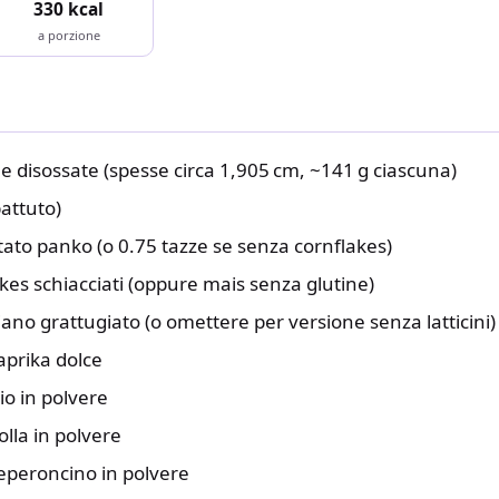
330 kcal
a porzione
le disossate (spesse circa 1,905 cm, ~141 g ciascuna)
attuto)
tato panko (o 0.75 tazze se senza cornflakes)
kes schiacciati (oppure mais senza glutine)
ano grattugiato (o omettere per versione senza latticini)
aprika dolce
io in polvere
olla in polvere
eperoncino in polvere