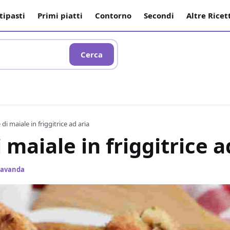
tipasti
Primi piatti
Contorno
Secondi
Altre Ricet
Cerca
 di maiale in friggitrice ad aria
 maiale in friggitrice a
 Lavanda