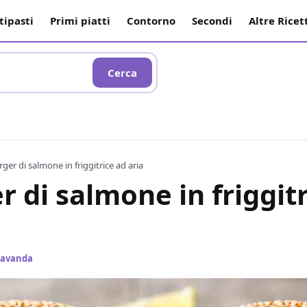
tipasti
Primi piatti
Contorno
Secondi
Altre Ricet
Cerca
er di salmone in friggitrice ad aria
di salmone in friggitr
 Lavanda