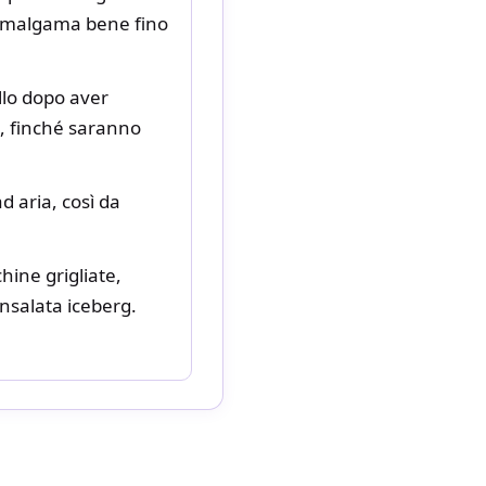
 amalgama bene fino
llo dopo aver
a, finché saranno
d aria, così da
hine grigliate,
nsalata iceberg.