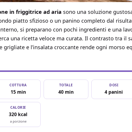
e in friggitrice ad aria
sono una soluzione gustosa,
ondo piatto sfizioso o un panino completo dal risult
l’interno, si preparano con pochi ingredienti e una la
erca una ricetta veloce ma curata. Il contrasto tra il
e grigliate e l’insalata croccante rende ogni morso equ
COTTURA
TOTALE
DOSI
15 min
40 min
4 panini
CALORIE
320 kcal
a porzione