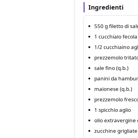
Ingredienti
550 g filetto di s
1 cucchiaio fecol
1/2 cucchiaino agl
prezzemolo tritato
sale fino (q.b.)
panini da hamburg
maionese (q.b.)
prezzemolo fresco t
1 spicchio aglio
olio extravergine d
zucchine grigliate 