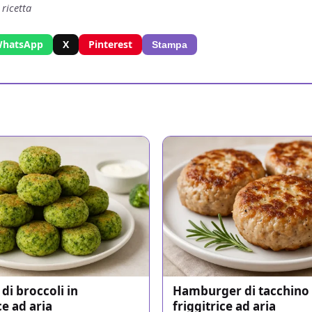
 ricetta
hatsApp
X
Pinterest
Stampa
di broccoli in
Hamburger di tacchino 
ce ad aria
friggitrice ad aria