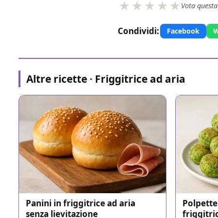
Vota questa
Condividi:
Facebook
W
Altre ricette · Friggitrice ad aria
Panini in friggitrice ad aria
Polpette 
senza lievitazione
friggitri