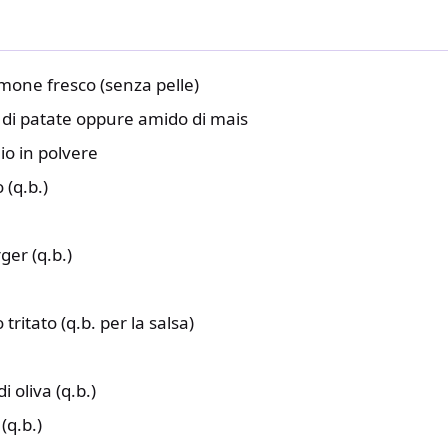
almone fresco (senza pelle)
a di patate oppure amido di mais
io in polvere
 (q.b.)
er (q.b.)
ritato (q.b. per la salsa)
i oliva (q.b.)
(q.b.)