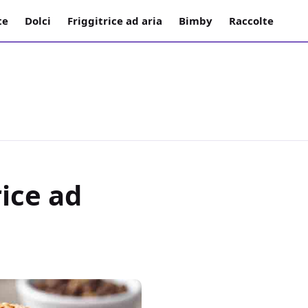
te
Dolci
Friggitrice ad aria
Bimby
Raccolte
ice ad