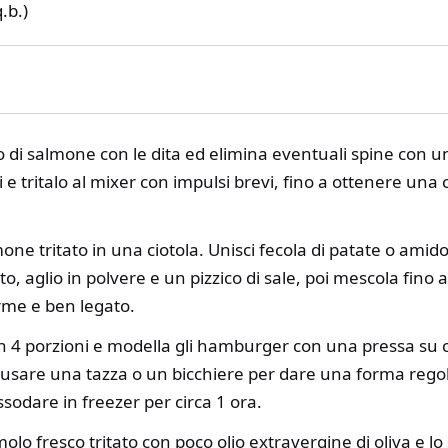
.b.)
tto di salmone con le dita ed elimina eventuali spine con un
i e tritalo al mixer con impulsi brevi, fino a ottenere una
lmone tritato in una ciotola. Unisci fecola di patate o amido
o, aglio in polvere e un pizzico di sale, poi mescola fino
me e ben legato.
 in 4 porzioni e modella gli hamburger con una pressa su c
 usare una tazza o un bicchiere per dare una forma regol
assodare in freezer per circa 1 ora.
o fresco tritato con poco olio extravergine di oliva e lo 