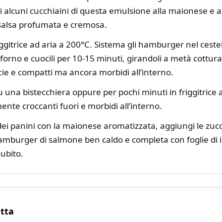
i alcuni cucchiaini di questa emulsione alla maionese e
salsa profumata e cremosa.
riggitrice ad aria a 200°C. Sistema gli hamburger nel ceste
 forno e cuocili per 10-15 minuti, girandoli a metà cottur
icie e compatti ma ancora morbidi all’interno.
u una bistecchiera oppure per pochi minuti in friggitrice a
ente croccanti fuori e morbidi all’interno.
ei panini con la maionese aromatizzata, aggiungi le zucc
amburger di salmone ben caldo e completa con foglie di i
subito.
etta