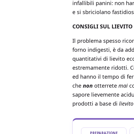
infallibili panini: non 
e si sbriciolano fastidio
CONSIGLI SUL LIEVITO
Il problema spesso ricon
forno indigesti, è da add
quantitativi di lievito e
estremamente ridotti. Co
ed hanno il tempo di f
che
non
otterrete
mai
co
sapore lievemente acidu
prodotti a base di
lievito
PREPARAZIONE