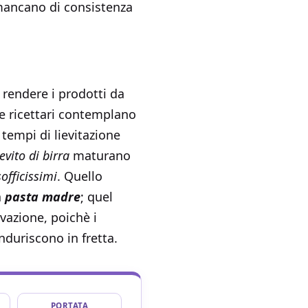
 mancano di consistenza
i rendere i prodotti da
e e ricettari contemplano
 tempi di lievitazione
ievito di birra
maturano
sofficissimi
. Quello
a
pasta madre
; quel
vazione, poichè i
induriscono in fretta.
PORTATA