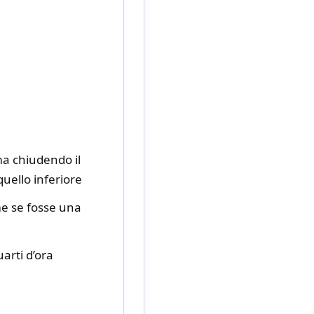
ma chiudendo il
quello inferiore
me se fosse una
arti d’ora