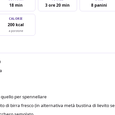
18 min
3 ore 20 min
8 panini
CALORIE
200 kcal
a porzione
0
a
+ quello per spennellare
ito di birra fresco (in alternativa metà bustina di lievito se
ucchero semolato