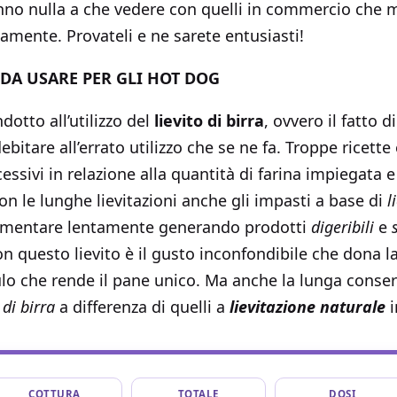
hanno nulla a che vedere con quelli in commercio che
samente. Provateli e ne sarete entusiasti!
 DA USARE PER GLI HOT DOG
dotto all’utilizzo del
lievito di birra
, ovvero il fatto d
ebitare all’errato utilizzo che se ne fa. Troppe ricett
ccessivi in relazione alla quantità di farina impiegata e
n le lunghe lievitazioni anche gli impasti a base di
l
ermentare lentamente generando prodotti
digeribili
e
n questo lievito è il gusto inconfondibile che dona l
lo che rende il pane unico. Ma anche la lunga conser
 di birra
a differenza di quelli a
lievitazione naturale
COTTURA
TOTALE
DOSI