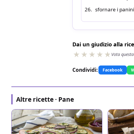
sfornare i panini
Dai un giudizio alla ric
Vota questa
Condividi:
Facebook
W
Altre ricette · Pane