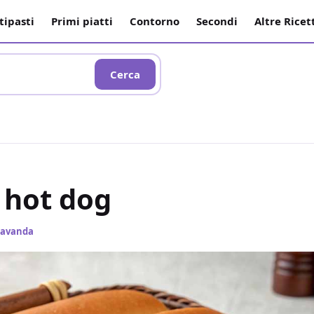
tipasti
Primi piatti
Contorno
Secondi
Altre Ricet
Cerca
 hot dog
 Lavanda