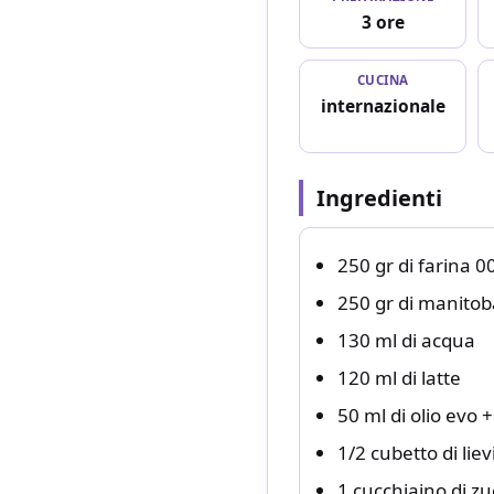
3 ore
CUCINA
internazionale
Ingredienti
250 gr di farina 0
250 gr di manitob
130 ml di acqua
120 ml di latte
50 ml di olio evo 
1/2 cubetto di liev
1 cucchiaino di z