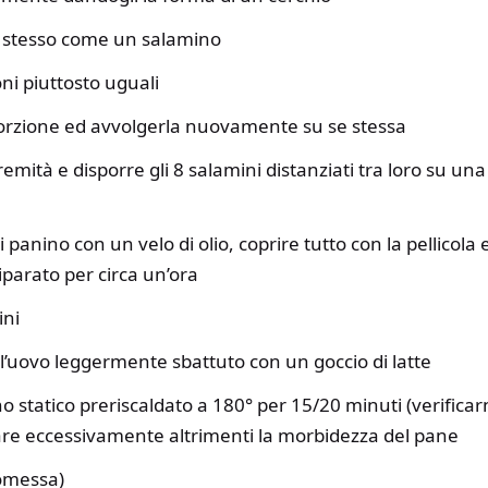
e stesso come un salamino
oni piuttosto uguali
porzione ed avvolgerla nuovamente su se stessa
remità e disporre gli 8 salamini distanziati tra loro su una 
panino con un velo di olio, coprire tutto con la pellicola e 
iparato per circa un’ora
ini
 l’uovo leggermente sbattuto con un goccio di latte
no statico preriscaldato a 180° per 15/20 minuti (verificar
are eccessivamente altrimenti la morbidezza del pane
omessa)