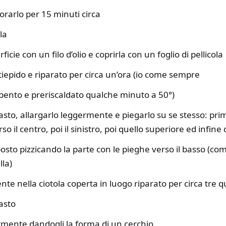
orarlo per 15 minuti circa
la
icie con un filo d’olio e coprirla con un foglio di pellicola
 tiepido e riparato per circa un’ora (io come sempre
o spento e preriscaldato qualche minuto a 50°)
asto, allargarlo leggermente e piegarlo su se stesso: pri
o il centro, poi il sinistro, poi quello superiore ed infine 
osto pizzicando la parte con le pieghe verso il basso (co
la)
te nella ciotola coperta in luogo riparato per circa tre qu
asto
rmente dandogli la forma di un cerchio