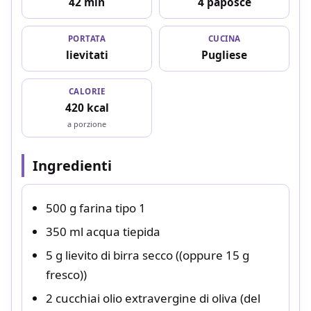
42 min
4 paposce
PORTATA
CUCINA
lievitati
Pugliese
CALORIE
420 kcal
a porzione
Ingredienti
500 g farina tipo 1
350 ml acqua tiepida
5 g lievito di birra secco ((oppure 15 g
fresco))
2 cucchiai olio extravergine di oliva (del